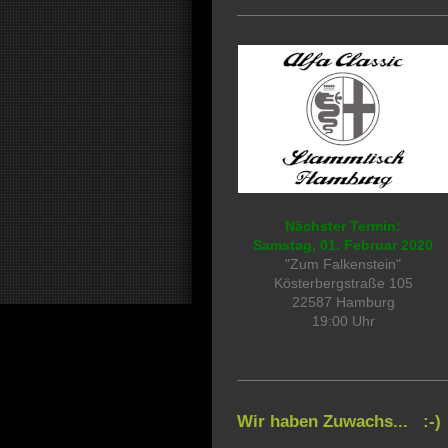
Nächster Termin:
Samstag, 01. Februar 2020
"Zum Falkenstein"
Kösterbergstraße 105
22587 Hamburg
19:00 Uhr
Wir haben Zuwachs... :-)